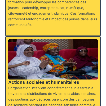
formation pour développer les compétences des
jeunes : leadership, entrepreneuriat, numérique,
citoyenneté et engagement islamique. Ces formations
renforcent l’autonomie et l’impact des jeunes dans leurs
communautés.
Actions sociales et humanitaires
L’organisation intervient concrètement sur le terrain à
travers des distributions de vivres, des aides scolaires,
des soutiens aux déplacés ou encore des campagnes
de solidarité pendant les périodes sensibles comme le